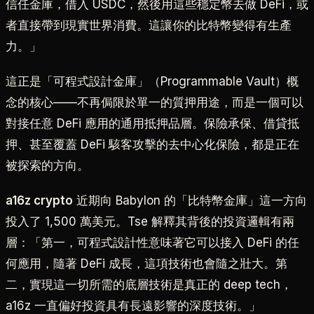
信任金庫，借入 USDC，然後用這些穩定幣去做 DeFi，或
者直接帶到現實世界消費。這讓你的比特幣變得有生產
力。」
這正是「可程式設計金庫」（Programmable Vault）概
念的核心——不再侷限於單一的質押用途，而是一個可以
對接任意 DeFi 應用的通用抵押品層。保險承保、借貸抵
押、甚至覆蓋 DeFi 駭客攻擊的去中心化保險，都是正在
被探索的方向。
a16z crypto
近期向 Babylon 的「比特幣金庫」這一方向
投入了 1,500 萬美元。Tse 解釋其背後的投資邏輯有兩
層：「第一，可程式設計性意味著它可以接入 DeFi 的任
何應用，隨著 DeFi 成長，這項技術也會隨之壯大。第
二，實現這一切所需的底層技術是真正的 deep tech，
a16z 一直偏好投資具有長遠影響的深度技術。」