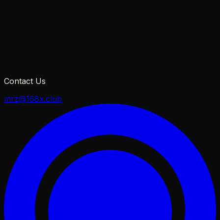
Contact Us
mrz@168x.club