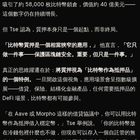
吸引了約 58,000 枚比特幣鎖倉，價值約 40 億美元——
這個數字仍在持續增長。
但 Tse 認為，質押本身只是一個起點，而非終局。
「比特幣質押是一個相當狹窄的應用，」
他直言，
「它只
做一件事——保護區塊鏈安全。重要，但只是一件事。」
真正的思維躍遷在於：
將質押視為「比特幣作為抵押品」
的一個特例。
一旦開啟這個視角，應用場景會呈指數級擴
展——借貸、保險、結構化金融產品，任何需要抵押品的
DeFi 場景，比特幣都有可能參與。
「在 Aave 或 Morpho 這樣的借貸協議中，你可以用比特
幣作為抵押借入穩定幣，」Tse 舉例說。「你的比特幣放
在冷錢包裡什麼也不做，但現在可以存入一個自託管的無