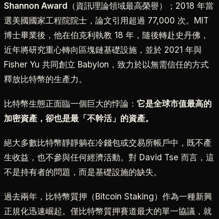
Shannon Award
（資訊理論領域最高榮譽）；2018 年當
選美國國家工程院院士，論文引用超過 77,000 次。MIT
博士畢業後，他在伯克利執教 18 年，隨後轉赴史丹佛，
近年將研究重心轉向區塊鏈基礎設施，並於 2021 年與
Fisher Yu 共同創立 Babylon，致力於以無需信任的方式
釋放比特幣的生產力。
比特幣生態正面臨一個巨大的悖論：
它是全球市值最高的
加密資產，卻也是最「不幹活」的資產。
絕大多數比特幣靜靜躺在冷錢包或交易所帳戶中，既不產
生收益，也不參與任何經濟活動。對 David Tse 而言，這
不是持有者的問題，而是基礎設施的缺失。
過去兩年，比特幣質押（Bitcoin Staking）作為一種新興
正規化迅速崛起。僅比特幣質押賽道最大的單一協議，就