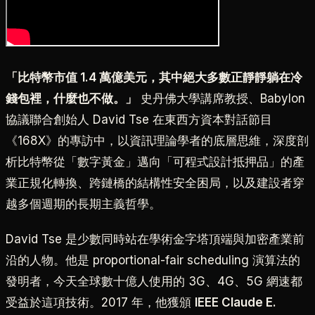
「比特幣市值 1.4 萬億美元，其中絕大多數正靜靜躺在冷
錢包裡，什麼也不做。」
史丹佛大學講席教授、Babylon
協議聯合創始人 David Tse 在東西方資本對話節目
《168X》的專訪中，以資訊理論學者的底層思維，深度剖
析比特幣從「數字黃金」邁向「可程式設計抵押品」的產
業正規化轉換、跨鏈橋的結構性安全困局，以及建設者穿
越多個週期的長期主義哲學。
David Tse 是少數同時站在學術金字塔頂端與加密產業前
沿的人物。他是 proportional-fair scheduling 演算法的
發明者，今天全球數十億人使用的 3G、4G、5G 網速都
受益於這項技術。2017 年，他獲頒
IEEE Claude E.