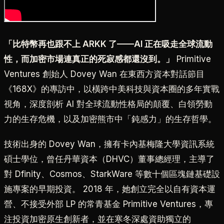
「比特幣再也跟不上 ARKK 了——AI 正在吸走全球流動
性，而加密市場連真正的死寂感都還沒到。」
Primitive
Ventures 創始人 Dovey Wan 在東西方資本對話節目
《168X》的專訪中，以橫跨中美科技與資本圈的多年實戰
視角，深度剖析 AI 對全球流動性格局的顛覆、白領勞動
力的生存危機，以及加密熊市中「鈍感力」的生存哲學。
技術出身的 Dovey Wan，擁有卡內基梅隆大學資訊系統
碩士學位，曾任丹華資本（DHVC）董事總經理，主導了
對 Dfinity、Cosmos、StarkWare 等數十個區塊鏈基礎設
施專案的早期投資。 2018 年，她創立完全以自有資本運
營、不接受外部 LP 的常青基金 Primitive Ventures，專
注投資加密原生創新者，並在寒冬深處資助獨立的