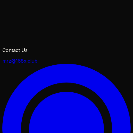
Contact Us
mrz@168x.club