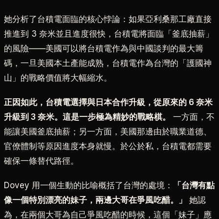
她分析了台積電面臨的核心悖論：如果亞利桑那工廠直接
推進到 3 奈米並且進度很快，台積電將面臨「釜底抽薪」
的風險——美國可以將台積電作為與中國談判的最大籌
碼，一旦美國本土產能成熟，台積電作為台灣的「護國神
山」的戰略價值將大幅縮水。
正因如此，台積電選擇與日本合作升級，從原來的 6 奈米
升級到 3 奈米。這是一步極為精妙的戰略棋。
一方面，不
能讓美國釜底抽薪；另一方面，美國那邊由於職業道德、
官僚體制等原因進度本身就慢。於公於私，台積電都需要
確保一條替代路徑。
Dovey 用一個生動的比喻概括了台灣的處境：
「台灣有點
像一個特別漂亮的妹子，兩邊大哥在爭風吃醋。」
她認
為，在兩個大哥為自己爭風吃醋的時候，這個「妹子」應