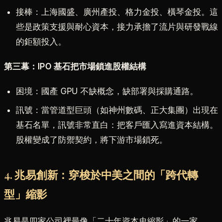
接棒：上海國盛、廣州產投、格力金投、橫琴金投。這
些是政策支援與耐心資本，接力承擔了流片與研發戰線
的鉅額投入。
第三幕：IPO 基石把市場鎖進股權結構
困境：國產 GPU 不缺概念，缺部署與採購通路。
訊號：當管道型巨頭（如神州數碼、正大集團）出現在
基石名單，訊號非常直白：把客戶匯入寫進資本結構。
股權變成了防禦契約，將下游市場鎖死。
4. 兆易創新：穿梭於中美之間的「跨代轉
型」縮影
兆易是四家公司裡最像「二十年資本史縮影」的一家。