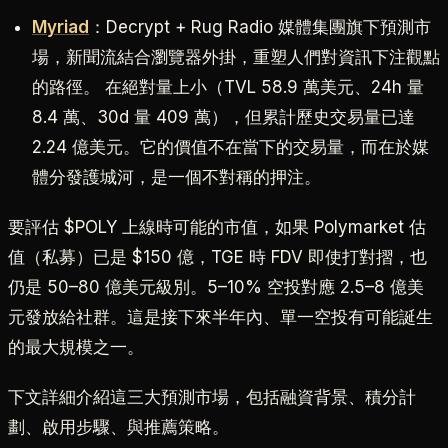
Myriad
：Decrypt + Rug Radio 媒體集團旗下預測市
場，新聞流結合瀏覽器外掛，重塑人們對資訊下注觀點
的路徑。 在絕對量上小（TVL 58.9 萬美元、24h 量
8.4 萬、30d 量 409 萬），但累計歷史交易量已達
2.24 億美元。它的價值不在當下的交易量，而在於媒
體分發護城河，是一個不對稱的押注。
要評估 $POLY 上線時可能的市值，如果 Polymarket 估
值（私募）已是 $150 億，TGE 時 FDV 即使打對摺，也
仍是 50–80 億美元級別。5–10% 空投對應 2.5–8 億美
元發放給社群。這是接下來半年內、單一空投有可能誕生
的最大規模之一。
下文詳細介紹這三大預測市場，包括融資背景、積分計
劃、啟用步驟、與推薦策略。