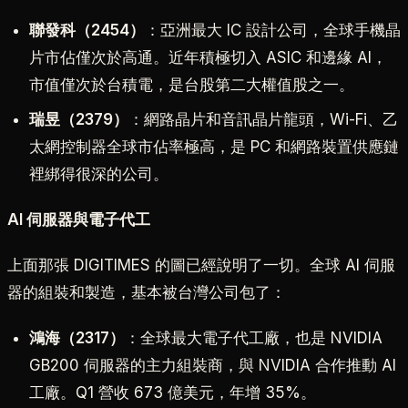
聯發科（2454）
：亞洲最大 IC 設計公司，全球手機晶
片市佔僅次於高通。近年積極切入 ASIC 和邊緣 AI，
市值僅次於台積電，是台股第二大權值股之一。
瑞昱（2379）
：網路晶片和音訊晶片龍頭，Wi-Fi、乙
太網控制器全球市佔率極高，是 PC 和網路裝置供應鏈
裡綁得很深的公司。
AI 伺服器與電子代工
上面那張 DIGITIMES 的圖已經說明了一切。全球 AI 伺服
器的組裝和製造，基本被台灣公司包了：
鴻海（2317）
：全球最大電子代工廠，也是 NVIDIA
GB200 伺服器的主力組裝商，與 NVIDIA 合作推動 AI
工廠。Q1 營收 673 億美元，年增 35%。